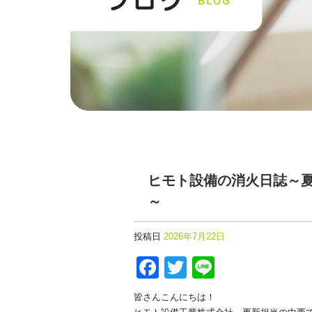
ヒモト設備の消火日誌～
～
投稿日
2026年7月22日
F
T
Li
a
wi
n
皆さんこんにちは！
c
tt
e