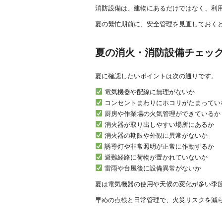
消防設備は、建物にあるだけではなく、利
夏の繁忙期前に、安全管理を見直しておく
夏の消火・消防設備チェッ
夏に確認したいポイントは次の通りです。
電気機器や配線に無理がないか
コンセントまわりにホコリがたまってい
厨房や作業場の火気管理ができているか
消火器が取り出しやすい場所にあるか
消火器の期限や外観に異常がないか
誘導灯や非常照明が正常に作動するか
避難経路に荷物が置かれていないか
雷雨や台風後に設備異常がないか
夏は電気機器の使用や天候の変化が多い季
早めの点検と日常管理で、火災リスクを減